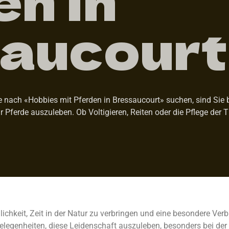
aucourt
 nach «Hobbies mit Pferden in Bressaucourt» suchen, sind Sie be
ür Pferde auszuleben. Ob Voltigieren, Reiten oder die Pflege der 
ichkeit, Zeit in der Natur zu verbringen und eine besondere Ve
elegenheiten, diese Leidenschaft auszuleben, besonders bei der