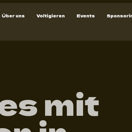
Über uns
Voltigieren
Events
Sponsori
es mit
n in