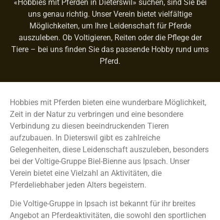
«Hobbies mit Pferden in Dieterswil» suchen, sind Sie bei
uns genau richtig. Unser Verein bietet vielfältige
Möglichkeiten, um Ihre Leidenschaft für Pferde
auszuleben. Ob Voltigieren, Reiten oder die Pflege der
Tiere – bei uns finden Sie das passende Hobby rund ums
Pferd.
Hobbies mit Pferden bieten eine wunderbare Möglichkeit,
Zeit in der Natur zu verbringen und eine besondere
Verbindung zu diesen beeindruckenden Tieren
aufzubauen. In Dieterswil gibt es zahlreiche
Gelegenheiten, diese Leidenschaft auszuleben, besonders
bei der Voltige-Gruppe Biel-Bienne aus Ipsach. Unser
Verein bietet eine Vielzahl an Aktivitäten, die
Pferdeliebhaber jeden Alters begeistern.
Die Voltige-Gruppe in Ipsach ist bekannt für ihr breites
Angebot an Pferdeaktivitäten, die sowohl den sportlichen