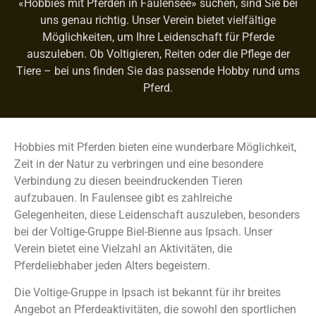
«Hobbies mit Pferden in Faulensee» suchen, sind Sie bei
uns genau richtig. Unser Verein bietet vielfältige
Möglichkeiten, um Ihre Leidenschaft für Pferde
auszuleben. Ob Voltigieren, Reiten oder die Pflege der
Tiere – bei uns finden Sie das passende Hobby rund ums
Pferd.
Hobbies mit Pferden bieten eine wunderbare Möglichkeit,
Zeit in der Natur zu verbringen und eine besondere
Verbindung zu diesen beeindruckenden Tieren
aufzubauen. In Faulensee gibt es zahlreiche
Gelegenheiten, diese Leidenschaft auszuleben, besonders
bei der Voltige-Gruppe Biel-Bienne aus Ipsach. Unser
Verein bietet eine Vielzahl an Aktivitäten, die
Pferdeliebhaber jeden Alters begeistern.
Die Voltige-Gruppe in Ipsach ist bekannt für ihr breites
Angebot an Pferdeaktivitäten, die sowohl den sportlichen