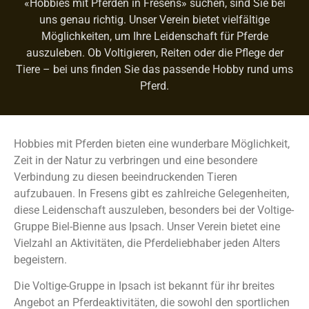
«Hobbies mit Pferden in Fresens» suchen, sind Sie bei
uns genau richtig. Unser Verein bietet vielfältige
Möglichkeiten, um Ihre Leidenschaft für Pferde
auszuleben. Ob Voltigieren, Reiten oder die Pflege der
Tiere – bei uns finden Sie das passende Hobby rund ums
Pferd.
Hobbies mit Pferden bieten eine wunderbare Möglichkeit,
Zeit in der Natur zu verbringen und eine besondere
Verbindung zu diesen beeindruckenden Tieren
aufzubauen. In Fresens gibt es zahlreiche Gelegenheiten,
diese Leidenschaft auszuleben, besonders bei der Voltige-
Gruppe Biel-Bienne aus Ipsach. Unser Verein bietet eine
Vielzahl an Aktivitäten, die Pferdeliebhaber jeden Alters
begeistern.
Die Voltige-Gruppe in Ipsach ist bekannt für ihr breites
Angebot an Pferdeaktivitäten, die sowohl den sportlichen