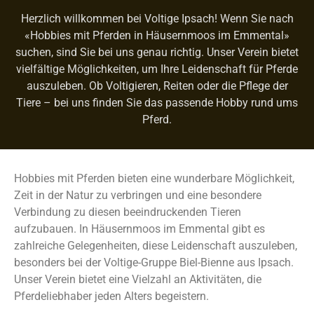
Herzlich willkommen bei Voltige Ipsach! Wenn Sie nach
«Hobbies mit Pferden in Häusernmoos im Emmental»
suchen, sind Sie bei uns genau richtig. Unser Verein bietet
vielfältige Möglichkeiten, um Ihre Leidenschaft für Pferde
auszuleben. Ob Voltigieren, Reiten oder die Pflege der
Tiere – bei uns finden Sie das passende Hobby rund ums
Pferd.
Hobbies mit Pferden bieten eine wunderbare Möglichkeit,
Zeit in der Natur zu verbringen und eine besondere
Verbindung zu diesen beeindruckenden Tieren
aufzubauen. In Häusernmoos im Emmental gibt es
zahlreiche Gelegenheiten, diese Leidenschaft auszuleben,
besonders bei der Voltige-Gruppe Biel-Bienne aus Ipsach.
Unser Verein bietet eine Vielzahl an Aktivitäten, die
Pferdeliebhaber jeden Alters begeistern.