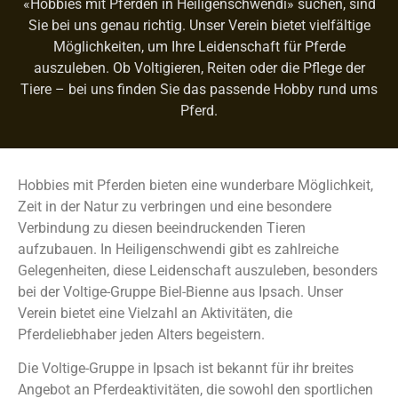
«Hobbies mit Pferden in Heiligenschwendi» suchen, sind
Sie bei uns genau richtig. Unser Verein bietet vielfältige
Möglichkeiten, um Ihre Leidenschaft für Pferde
auszuleben. Ob Voltigieren, Reiten oder die Pflege der
Tiere – bei uns finden Sie das passende Hobby rund ums
Pferd.
Hobbies mit Pferden bieten eine wunderbare Möglichkeit,
Zeit in der Natur zu verbringen und eine besondere
Verbindung zu diesen beeindruckenden Tieren
aufzubauen. In Heiligenschwendi gibt es zahlreiche
Gelegenheiten, diese Leidenschaft auszuleben, besonders
bei der Voltige-Gruppe Biel-Bienne aus Ipsach. Unser
Verein bietet eine Vielzahl an Aktivitäten, die
Pferdeliebhaber jeden Alters begeistern.
Die Voltige-Gruppe in Ipsach ist bekannt für ihr breites
Angebot an Pferdeaktivitäten, die sowohl den sportlichen