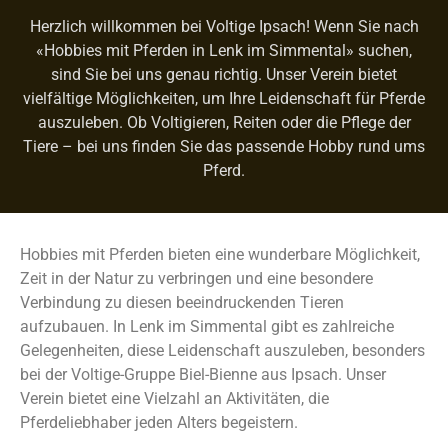
Herzlich willkommen bei Voltige Ipsach! Wenn Sie nach
«Hobbies mit Pferden in Lenk im Simmental» suchen,
sind Sie bei uns genau richtig. Unser Verein bietet
vielfältige Möglichkeiten, um Ihre Leidenschaft für Pferde
auszuleben. Ob Voltigieren, Reiten oder die Pflege der
Tiere – bei uns finden Sie das passende Hobby rund ums
Pferd.
Hobbies mit Pferden bieten eine wunderbare Möglichkeit,
Zeit in der Natur zu verbringen und eine besondere
Verbindung zu diesen beeindruckenden Tieren
aufzubauen. In Lenk im Simmental gibt es zahlreiche
Gelegenheiten, diese Leidenschaft auszuleben, besonders
bei der Voltige-Gruppe Biel-Bienne aus Ipsach. Unser
Verein bietet eine Vielzahl an Aktivitäten, die
Pferdeliebhaber jeden Alters begeistern.