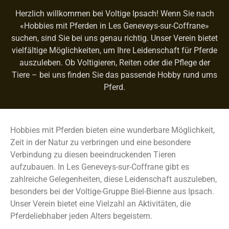
Herzlich willkommen bei Voltige Ipsach! Wenn Sie nach
«Hobbies mit Pferden in Les Geneveys-sur-Coffrane»
suchen, sind Sie bei uns genau richtig. Unser Verein bietet
vielfältige Möglichkeiten, um Ihre Leidenschaft für Pferde
auszuleben. Ob Voltigieren, Reiten oder die Pflege der
Tiere – bei uns finden Sie das passende Hobby rund ums
Pferd.
Hobbies mit Pferden bieten eine wunderbare Möglichkeit,
Zeit in der Natur zu verbringen und eine besondere
Verbindung zu diesen beeindruckenden Tieren
aufzubauen. In Les Geneveys-sur-Coffrane gibt es
zahlreiche Gelegenheiten, diese Leidenschaft auszuleben,
besonders bei der Voltige-Gruppe Biel-Bienne aus Ipsach.
Unser Verein bietet eine Vielzahl an Aktivitäten, die
Pferdeliebhaber jeden Alters begeistern.