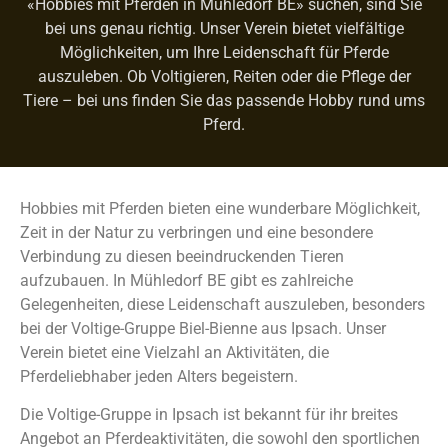
«Hobbies mit Pferden in Mühledorf BE» suchen, sind Sie
bei uns genau richtig. Unser Verein bietet vielfältige
Möglichkeiten, um Ihre Leidenschaft für Pferde
auszuleben. Ob Voltigieren, Reiten oder die Pflege der
Tiere – bei uns finden Sie das passende Hobby rund ums
Pferd.
Hobbies mit Pferden bieten eine wunderbare Möglichkeit,
Zeit in der Natur zu verbringen und eine besondere
Verbindung zu diesen beeindruckenden Tieren
aufzubauen. In Mühledorf BE gibt es zahlreiche
Gelegenheiten, diese Leidenschaft auszuleben, besonders
bei der Voltige-Gruppe Biel-Bienne aus Ipsach. Unser
Verein bietet eine Vielzahl an Aktivitäten, die
Pferdeliebhaber jeden Alters begeistern.
Die Voltige-Gruppe in Ipsach ist bekannt für ihr breites
Angebot an Pferdeaktivitäten, die sowohl den sportlichen