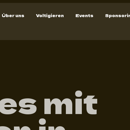
Über uns
Voltigieren
Events
Sponsori
es mit
n in