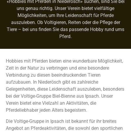
«Hobbies mit Pferden in Niederösch» suchen, sind Sie bei
uns genau richtig. Unser Verein bietet vielfältige
Möglichkeiten, um Ihre Leidenschaft für Pferde
auszuleben. Ob Voltigieren, Reiten oder die Pflege der
Tiere – bei uns finden Sie das passende Hobby rund ums
Pferd.
Hobbies mit Pferden bieten eine wunderbare Möglichkeit,
Zeit in der Natur zu verbringen und eine besondere
Verbindung zu diesen beeindruckenden Tieren
aufzubauen. In Niederösch gibt es zahlreiche
Gelegenheiten, diese Leidenschaft auszuleben, besonders
bei der Voltige-Gruppe Biel-Bienne aus Ipsach. Unser
Verein bietet eine Vielzahl an Aktivitäten, die
Pferdeliebhaber jeden Alters begeistern.
Die Voltige-Gruppe in Ipsach ist bekannt für ihr breites
Angebot an Pferdeaktivitäten, die sowohl den sportlichen