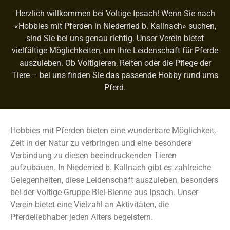
Herzlich willkommen bei Voltige Ipsach! Wenn Sie nach
«Hobbies mit Pferden in Niederried b. Kallnach» suchen,
sind Sie bei uns genau richtig. Unser Verein bietet
vielfältige Möglichkeiten, um Ihre Leidenschaft für Pferde
auszuleben. Ob Voltigieren, Reiten oder die Pflege der
Tiere – bei uns finden Sie das passende Hobby rund ums
Pferd.
Hobbies mit Pferden bieten eine wunderbare Möglichkeit,
Zeit in der Natur zu verbringen und eine besondere
Verbindung zu diesen beeindruckenden Tieren
aufzubauen. In Niederried b. Kallnach gibt es zahlreiche
Gelegenheiten, diese Leidenschaft auszuleben, besonders
bei der Voltige-Gruppe Biel-Bienne aus Ipsach. Unser
Verein bietet eine Vielzahl an Aktivitäten, die
Pferdeliebhaber jeden Alters begeistern.