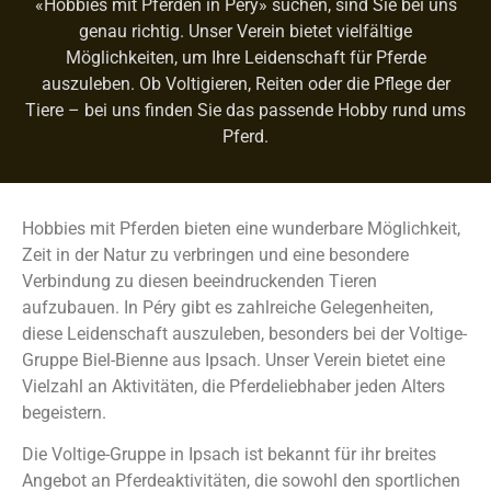
«Hobbies mit Pferden in Péry» suchen, sind Sie bei uns
genau richtig. Unser Verein bietet vielfältige
Möglichkeiten, um Ihre Leidenschaft für Pferde
auszuleben. Ob Voltigieren, Reiten oder die Pflege der
Tiere – bei uns finden Sie das passende Hobby rund ums
Pferd.
Hobbies mit Pferden bieten eine wunderbare Möglichkeit,
Zeit in der Natur zu verbringen und eine besondere
Verbindung zu diesen beeindruckenden Tieren
aufzubauen. In Péry gibt es zahlreiche Gelegenheiten,
diese Leidenschaft auszuleben, besonders bei der Voltige-
Gruppe Biel-Bienne aus Ipsach. Unser Verein bietet eine
Vielzahl an Aktivitäten, die Pferdeliebhaber jeden Alters
begeistern.
Die Voltige-Gruppe in Ipsach ist bekannt für ihr breites
Angebot an Pferdeaktivitäten, die sowohl den sportlichen