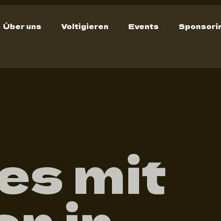
Über uns
Voltigieren
Events
Sponsori
es mit
n in