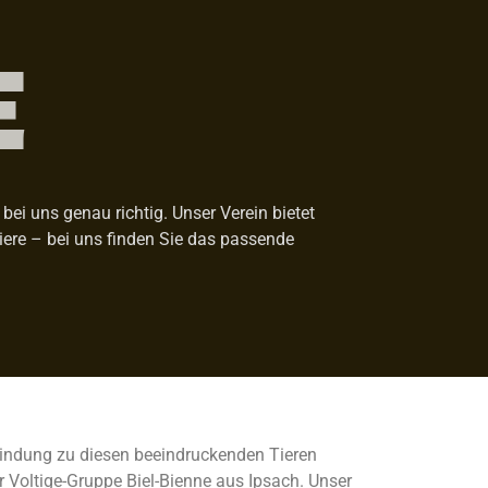
E
ei uns genau richtig. Unser Verein bietet
Tiere – bei uns finden Sie das passende
rbindung zu diesen beeindruckenden Tieren
r Voltige-Gruppe Biel-Bienne aus Ipsach. Unser