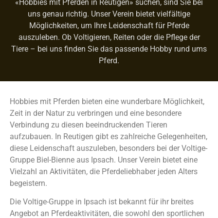
«Hobbies mit Pferden in Reutigen» suchen, sind Sie bei
uns genau richtig. Unser Verein bietet vielfältige
Möglichkeiten, um Ihre Leidenschaft für Pferde
auszuleben. Ob Voltigieren, Reiten oder die Pflege der
Tiere – bei uns finden Sie das passende Hobby rund ums
Pferd.
Hobbies mit Pferden bieten eine wunderbare Möglichkeit,
Zeit in der Natur zu verbringen und eine besondere
Verbindung zu diesen beeindruckenden Tieren
aufzubauen. In Reutigen gibt es zahlreiche Gelegenheiten,
diese Leidenschaft auszuleben, besonders bei der Voltige-
Gruppe Biel-Bienne aus Ipsach. Unser Verein bietet eine
Vielzahl an Aktivitäten, die Pferdeliebhaber jeden Alters
begeistern.
Die Voltige-Gruppe in Ipsach ist bekannt für ihr breites
Angebot an Pferdeaktivitäten, die sowohl den sportlichen