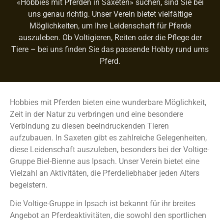
«Hobbies mit Pferden in Saxeten» suchen, sind Sie bei
uns genau richtig. Unser Verein bietet vielfältige
Möglichkeiten, um Ihre Leidenschaft für Pferde
auszuleben. Ob Voltigieren, Reiten oder die Pflege der
Tiere – bei uns finden Sie das passende Hobby rund ums
Pferd.
Hobbies mit Pferden bieten eine wunderbare Möglichkeit,
Zeit in der Natur zu verbringen und eine besondere
Verbindung zu diesen beeindruckenden Tieren
aufzubauen. In Saxeten gibt es zahlreiche Gelegenheiten,
diese Leidenschaft auszuleben, besonders bei der Voltige-
Gruppe Biel-Bienne aus Ipsach. Unser Verein bietet eine
Vielzahl an Aktivitäten, die Pferdeliebhaber jeden Alters
begeistern.
Die Voltige-Gruppe in Ipsach ist bekannt für ihr breites
Angebot an Pferdeaktivitäten, die sowohl den sportlichen