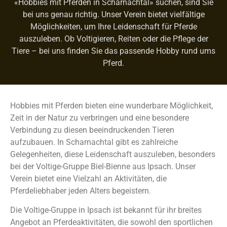
«Hobbies mit Pferden in Scharnachtal» suchen, sind Sie
bei uns genau richtig. Unser Verein bietet vielfältige
Möglichkeiten, um Ihre Leidenschaft für Pferde
auszuleben. Ob Voltigieren, Reiten oder die Pflege der
Tiere – bei uns finden Sie das passende Hobby rund ums
Pferd.
Hobbies mit Pferden bieten eine wunderbare Möglichkeit,
Zeit in der Natur zu verbringen und eine besondere
Verbindung zu diesen beeindruckenden Tieren
aufzubauen. In Scharnachtal gibt es zahlreiche
Gelegenheiten, diese Leidenschaft auszuleben, besonders
bei der Voltige-Gruppe Biel-Bienne aus Ipsach. Unser
Verein bietet eine Vielzahl an Aktivitäten, die
Pferdeliebhaber jeden Alters begeistern.
Die Voltige-Gruppe in Ipsach ist bekannt für ihr breites
Angebot an Pferdeaktivitäten, die sowohl den sportlichen