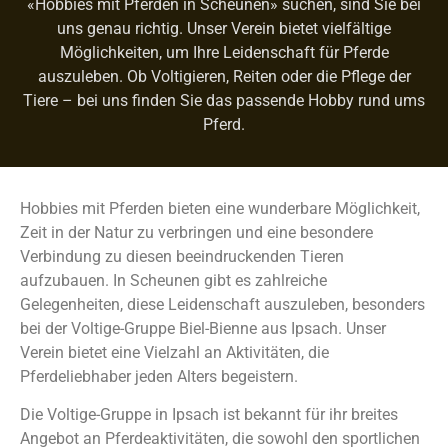
«Hobbies mit Pferden in Scheunen» suchen, sind Sie bei
uns genau richtig. Unser Verein bietet vielfältige
Möglichkeiten, um Ihre Leidenschaft für Pferde
auszuleben. Ob Voltigieren, Reiten oder die Pflege der
Tiere – bei uns finden Sie das passende Hobby rund ums
Pferd.
Hobbies mit Pferden bieten eine wunderbare Möglichkeit,
Zeit in der Natur zu verbringen und eine besondere
Verbindung zu diesen beeindruckenden Tieren
aufzubauen. In Scheunen gibt es zahlreiche
Gelegenheiten, diese Leidenschaft auszuleben, besonders
bei der Voltige-Gruppe Biel-Bienne aus Ipsach. Unser
Verein bietet eine Vielzahl an Aktivitäten, die
Pferdeliebhaber jeden Alters begeistern.
Die Voltige-Gruppe in Ipsach ist bekannt für ihr breites
Angebot an Pferdeaktivitäten, die sowohl den sportlichen