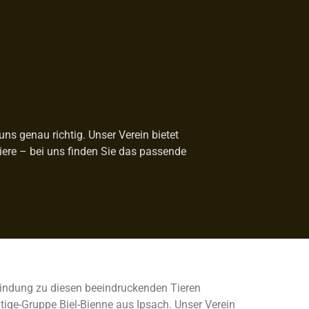
ns genau richtig. Unser Verein bietet
Tiere – bei uns finden Sie das passende
rbindung zu diesen beeindruckenden Tieren
tige-Gruppe Biel-Bienne aus Ipsach. Unser Verein