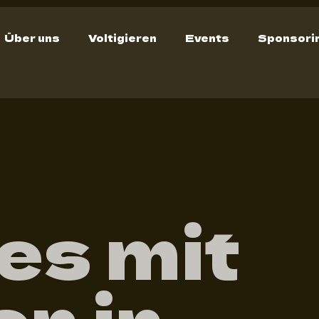
Über uns
Voltigieren
Events
Sponsori
es mit
n in