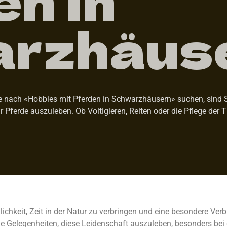
rzhäus
 nach «Hobbies mit Pferden in Schwarzhäusern» suchen, sind Sie
ür Pferde auszuleben. Ob Voltigieren, Reiten oder die Pflege der 
ichkeit, Zeit in der Natur zu verbringen und eine besondere Ve
e Gelegenheiten, diese Leidenschaft auszuleben, besonders bei 