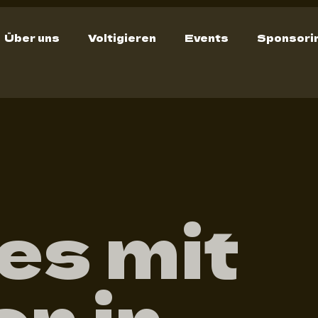
Über uns
Voltigieren
Events
Sponsori
es mit
n in