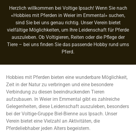
Herzlich willkommen bei Voltige Ipsach! Wenn Sie nach
«Hobbies mit Pferden in Weier im Emmental» suchen,
sind Sie bei uns genau richtig. Unser Verein bietet
vielfältige Möglichkeiten, um Ihre Leidenschaft für Pferde
auszuleben. Ob Voltigieren, Reiten oder die Pflege der
Tiere – bei uns finden Sie das passende Hobby rund ums
Pferd.
Hobbies mit Pferden bieten eine wunderbare Möglichkeit,
Zeit in der Natur zu verbringen und eine besondere
Verbindung zu diesen beeindruckenden Tieren
aufzubauen. In Weier im Emmental gibt es zahlreiche
Gelegenheiten, diese Leidenschaft auszuleben, besonders
bei der Voltige-Gruppe Biel-Bienne aus Ipsach. Unser
Verein bietet eine Vielzahl an Aktivitäten, die
Pferdeliebhaber jeden Alters begeistern.