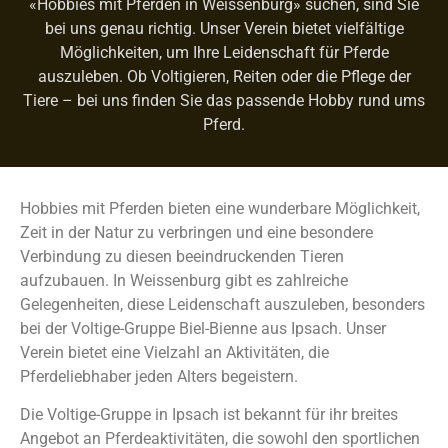
«Hobbies mit Pferden in Weissenburg» suchen, sind Sie
bei uns genau richtig. Unser Verein bietet vielfältige
Möglichkeiten, um Ihre Leidenschaft für Pferde
auszuleben. Ob Voltigieren, Reiten oder die Pflege der
Tiere – bei uns finden Sie das passende Hobby rund ums
Pferd.
Hobbies mit Pferden bieten eine wunderbare Möglichkeit,
Zeit in der Natur zu verbringen und eine besondere
Verbindung zu diesen beeindruckenden Tieren
aufzubauen. In Weissenburg gibt es zahlreiche
Gelegenheiten, diese Leidenschaft auszuleben, besonders
bei der Voltige-Gruppe Biel-Bienne aus Ipsach. Unser
Verein bietet eine Vielzahl an Aktivitäten, die
Pferdeliebhaber jeden Alters begeistern.
Die Voltige-Gruppe in Ipsach ist bekannt für ihr breites
Angebot an Pferdeaktivitäten, die sowohl den sportlichen