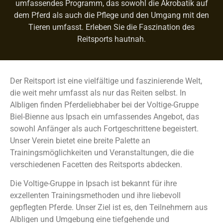
umfassendes Programm, das sowohl die Akrobatik auf
dem Pferd als auch die Pflege und den Umgang mit den
Tieren umfasst. Erleben Sie die Faszination des
Reitsports hautnah.
Der Reitsport ist eine vielfältige und faszinierende Welt,
die weit mehr umfasst als nur das Reiten selbst. In
Albligen finden Pferdeliebhaber bei der Voltige-Gruppe
Biel-Bienne aus Ipsach ein umfassendes Angebot, das
sowohl Anfänger als auch Fortgeschrittene begeistert.
Unser Verein bietet eine breite Palette an
Trainingsmöglichkeiten und Veranstaltungen, die die
verschiedenen Facetten des Reitsports abdecken.
Die Voltige-Gruppe in Ipsach ist bekannt für ihre
exzellenten Trainingsmethoden und ihre liebevoll
gepflegten Pferde. Unser Ziel ist es, den Teilnehmern aus
Albligen und Umgebung eine tiefgehende und