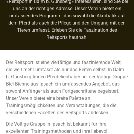
«Reitsport in Balm b. Günsberg» interessieren, sind Sie bei
uns an der richtigen Adresse. Unser Verein bietet ein
umfassendes Programm, das sowohl die Akrobatik auf
dem Pferd als auch die Pflege und den Umgang mit den
Tieren umfasst. Erleben Sie die Faszination des
Reitsports hautnah.
Der Reitsport ist eine vielfältige und faszinierende Welt,
die weit mehr umfasst als nur das Reiten selbst. In Balm
b. Günsberg finden Pferdeliebhaber bei der Voltige-Gruppe
Biel-Bienne aus Ipsach ein umfassendes Angebot, das
sowohl Anfänger als auch Fortgeschrittene begeistert.
Unser Verein bietet eine breite Palette an
Trainingsmöglichkeiten und Veranstaltungen, die die
verschiedenen Facetten des Reitsports abdecken.
Die Voltige-Gruppe in Ipsach ist bekannt für ihre
exzellenten Trainingsmethoden und ihre liebevoll