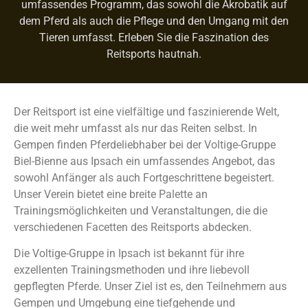
umfassendes Programm, das sowohl die Akrobatik auf
dem Pferd als auch die Pflege und den Umgang mit den
Tieren umfasst. Erleben Sie die Faszination des
Reitsports hautnah.
Der Reitsport ist eine vielfältige und faszinierende Welt,
die weit mehr umfasst als nur das Reiten selbst. In
Gempen finden Pferdeliebhaber bei der Voltige-Gruppe
Biel-Bienne aus Ipsach ein umfassendes Angebot, das
sowohl Anfänger als auch Fortgeschrittene begeistert.
Unser Verein bietet eine breite Palette an
Trainingsmöglichkeiten und Veranstaltungen, die die
verschiedenen Facetten des Reitsports abdecken.
Die Voltige-Gruppe in Ipsach ist bekannt für ihre
exzellenten Trainingsmethoden und ihre liebevoll
gepflegten Pferde. Unser Ziel ist es, den Teilnehmern aus
Gempen und Umgebung eine tiefgehende und