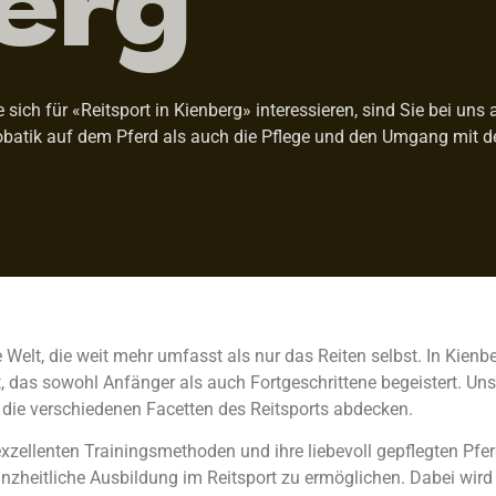
ich für «Reitsport in Kienberg» interessieren, sind Sie bei uns a
atik auf dem Pferd als auch die Pflege und den Umgang mit den
de Welt, die weit mehr umfasst als nur das Reiten selbst. In Kien
das sowohl Anfänger als auch Fortgeschrittene begeistert. Unser 
 die verschiedenen Facetten des Reitsports abdecken.
 exzellenten Trainingsmethoden und ihre liebevoll gepflegten Pfer
heitliche Ausbildung im Reitsport zu ermöglichen. Dabei wird n