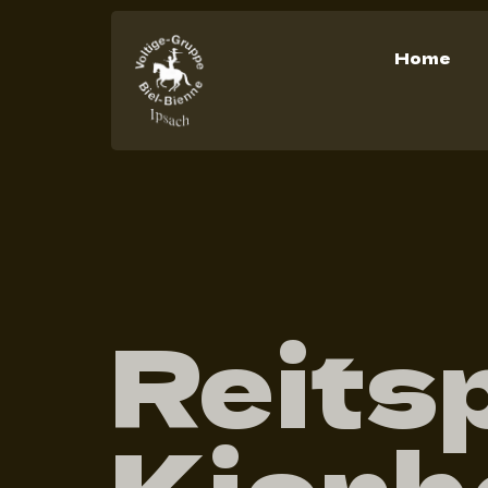
Home
Reitsp
Kienb