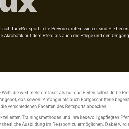
sich für «Reitsport in Le Prévoux» interessieren, sind Sie bei un
 Akrobatik auf dem Pferd als auch die Pflege und den Umgang m
de Welt, die weit mehr umfasst als nur das Reiten selbst. In Le Pr
gebot, das sowohl Anfänger als auch Fortgeschrittene begeistert
 die verschiedenen Facetten des Reitsports abdecken.
 exzellenten Trainingsmethoden und ihre liebevoll gepflegten Pfer
eitliche Ausbildung im Reitsport zu ermöglichen. Dabei wird ni