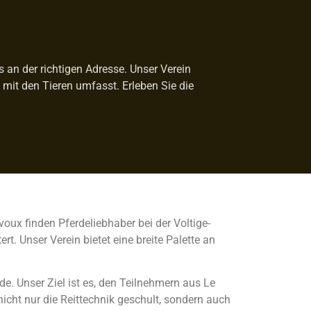
s an der richtigen Adresse. Unser Verein
it den Tieren umfasst. Erleben Sie die
évoux finden Pferdeliebhaber bei der Voltige-
. Unser Verein bietet eine breite Palette an
de. Unser Ziel ist es, den Teilnehmern aus Le
cht nur die Reittechnik geschult, sondern auch