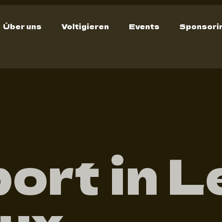
Über uns
Voltigieren
Events
Sponsori
ort in L
ux