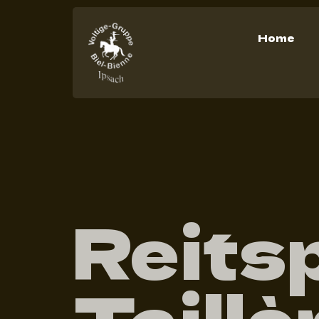
Home
Reitsp
Taillè