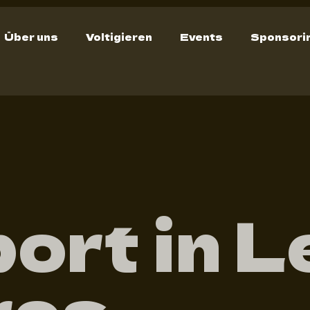
Über uns
Voltigieren
Events
Sponsori
ort in L
res