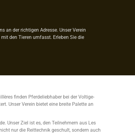
uns an der richtigen Adresse. Unser Verein
it den Tieren umfasst. Erleben Sie die
illères finden Pferdeliebhaber bei der Voltige-
. Unser Verein bietet eine breite Palette an
de. Unser Ziel ist es, den Teilnehmern aus Les
icht nur die Reittechnik geschult, sondern auch