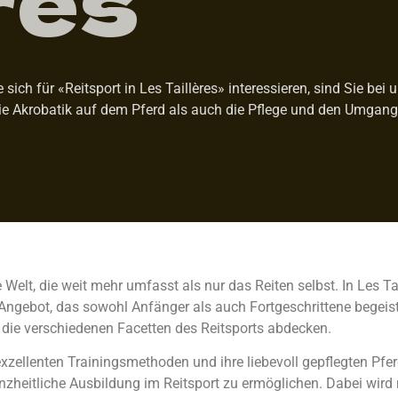
ich für «Reitsport in Les Taillères» interessieren, sind Sie bei 
 Akrobatik auf dem Pferd als auch die Pflege und den Umgang m
e Welt, die weit mehr umfasst als nur das Reiten selbst. In Les Ta
gebot, das sowohl Anfänger als auch Fortgeschrittene begeistert
 die verschiedenen Facetten des Reitsports abdecken.
 exzellenten Trainingsmethoden und ihre liebevoll gepflegten Pfer
heitliche Ausbildung im Reitsport zu ermöglichen. Dabei wird n