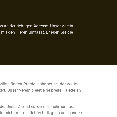
ns an der richtigen Adresse. Unser Verein
it den Tieren umfasst. Erleben Sie die
zillon finden Pferdeliebhaber bei der Voltige-
. Unser Verein bietet eine breite Palette an
de. Unser Ziel ist es, den Teilnehmern aus
d nicht nur die Reittechnik geschult, sondern