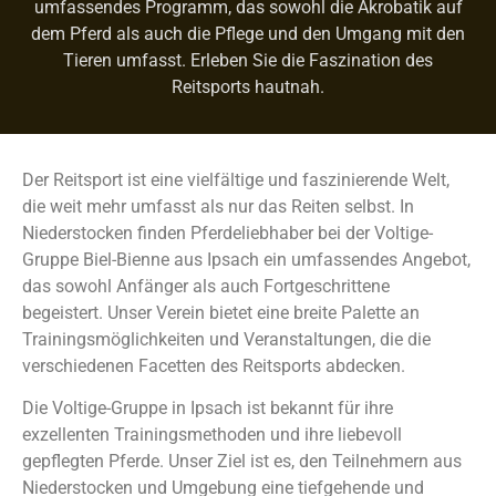
umfassendes Programm, das sowohl die Akrobatik auf
dem Pferd als auch die Pflege und den Umgang mit den
Tieren umfasst. Erleben Sie die Faszination des
Reitsports hautnah.
Der Reitsport ist eine vielfältige und faszinierende Welt,
die weit mehr umfasst als nur das Reiten selbst. In
Niederstocken finden Pferdeliebhaber bei der Voltige-
Gruppe Biel-Bienne aus Ipsach ein umfassendes Angebot,
das sowohl Anfänger als auch Fortgeschrittene
begeistert. Unser Verein bietet eine breite Palette an
Trainingsmöglichkeiten und Veranstaltungen, die die
verschiedenen Facetten des Reitsports abdecken.
Die Voltige-Gruppe in Ipsach ist bekannt für ihre
exzellenten Trainingsmethoden und ihre liebevoll
gepflegten Pferde. Unser Ziel ist es, den Teilnehmern aus
Niederstocken und Umgebung eine tiefgehende und