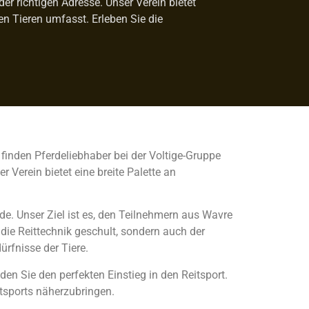
der richtigen Adresse. Unser Verein bietet
 Tieren umfasst. Erleben Sie die
e finden Pferdeliebhaber bei der Voltige-Gruppe
Verein bietet eine breite Palette an
rde. Unser Ziel ist es, den Teilnehmern aus Wavre
die Reittechnik geschult, sondern auch der
ürfnisse der Tiere.
en Sie den perfekten Einstieg in den Reitsport.
itsports näherzubringen.