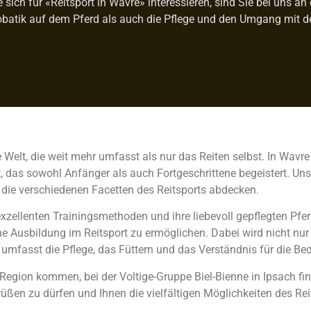
ich für «Reitsport in Wavre» interessieren, sind Sie bei uns an 
atik auf dem Pferd als auch die Pflege und den Umgang mit den
de Welt, die weit mehr umfasst als nur das Reiten selbst. In Wavr
das sowohl Anfänger als auch Fortgeschrittene begeistert. Unser 
 die verschiedenen Facetten des Reitsports abdecken.
 exzellenten Trainingsmethoden und ihre liebevoll gepflegten Pfe
 Ausbildung im Reitsport zu ermöglichen. Dabei wird nicht nur 
umfasst die Pflege, das Füttern und das Verständnis für die Bed
Region kommen, bei der Voltige-Gruppe Biel-Bienne in Ipsach find
rüßen zu dürfen und Ihnen die vielfältigen Möglichkeiten des Re