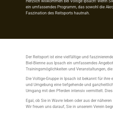
Herzlich willkommen bei Voltige Ipsach! Wenn Sie s
ein umfassendes Programm, das sowohl die Akrob
Faszination des Reitsports hautnah.
Der Reitsport ist eine vielfältige und faszinieren
Biel-Bienne aus Ipsach ein umfassendes Angebot, 
Trainingsmöglichkeiten und Veranstaltungen, die
Die Voltige-Gruppe in Ipsach ist bekannt für ihre
und Umgebung eine tiefgehende und ganzheitliche
Umgang mit den Pferden intensiv vermittelt. Dies 
Egal, ob Sie in Wavre leben oder aus der näheren 
Wir freuen uns darauf, Sie in unserem Verein beg