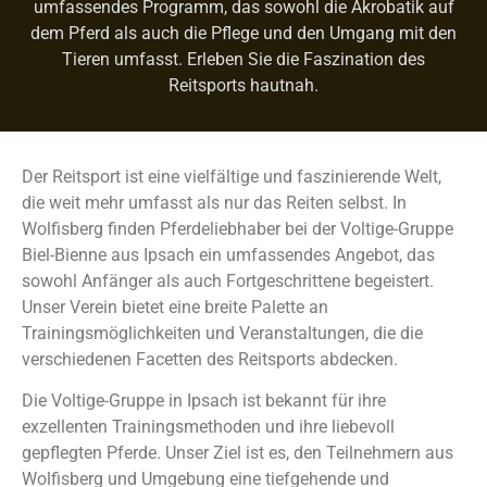
umfassendes Programm, das sowohl die Akrobatik auf
dem Pferd als auch die Pflege und den Umgang mit den
Tieren umfasst. Erleben Sie die Faszination des
Reitsports hautnah.
Der Reitsport ist eine vielfältige und faszinierende Welt,
die weit mehr umfasst als nur das Reiten selbst. In
Wolfisberg finden Pferdeliebhaber bei der Voltige-Gruppe
Biel-Bienne aus Ipsach ein umfassendes Angebot, das
sowohl Anfänger als auch Fortgeschrittene begeistert.
Unser Verein bietet eine breite Palette an
Trainingsmöglichkeiten und Veranstaltungen, die die
verschiedenen Facetten des Reitsports abdecken.
Die Voltige-Gruppe in Ipsach ist bekannt für ihre
exzellenten Trainingsmethoden und ihre liebevoll
gepflegten Pferde. Unser Ziel ist es, den Teilnehmern aus
Wolfisberg und Umgebung eine tiefgehende und