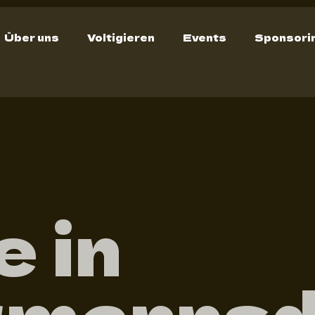
Über uns
Voltigieren
Events
Sponsori
e in
rmannsd