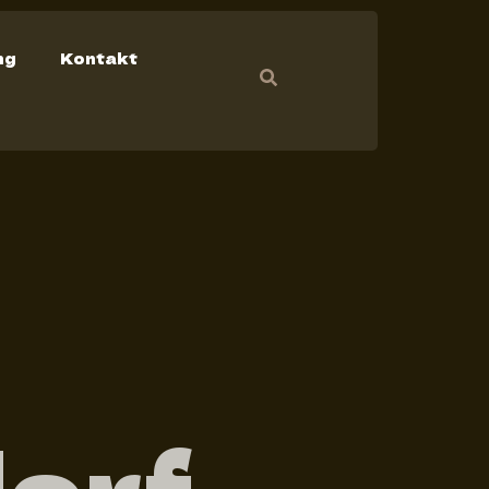
ng
Kontakt
orf