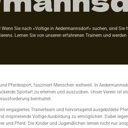
Wenn Sie nach «Voltige in Aedermannsdorf» suchen, sind Sie hie
ierens. Lernen Sie von unseren erfahrenen Trainern und werden 
 und Pferdesport, fasziniert Menschen weltweit. In Aedermannsdo
kende Sportart zu erlernen und auszuüben. Unser Verein ist stol
erausforderung beinhaltet.
 ein engagiertes Trainerteam und hervorragend ausgebildete Pfer
inspirierende Voltige-Ausbildung zu ermöglichen. Dabei legen 
r und Pferd. Die Kinder und Jugendlichen lernen nicht nur an