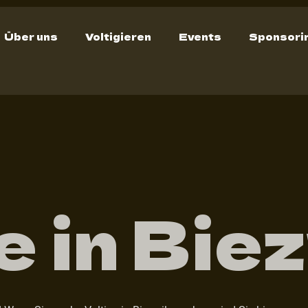
Über uns
Voltigieren
Events
Sponsori
e in Biez