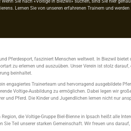
enn Sie nach «Voltige in Biezwil» suchen, sind Sie hier genau r
ierens. Lernen Sie von unseren erfahrenen Trainern und werden 
und Pferdesport, fasziniert Menschen weltweit. In Biezwil bietet 
art zu erlernen und auszuüben. Unser Verein ist stolz darauf, e
rung beinhaltet.
 ein engagiertes Trainerteam und hervorragend ausgebildete Pfer
rende Voltige-Ausbildung zu ermöglichen. Dabei legen wir große
r und Pferd. Die Kinder und Jugendlichen lernen nicht nur an
egion, die Voltige-Gruppe Biel-Bienne in Ipsach heißt alle Inte
n Sie Teil unserer starken Gemeinschaft. Wir freuen uns darauf,