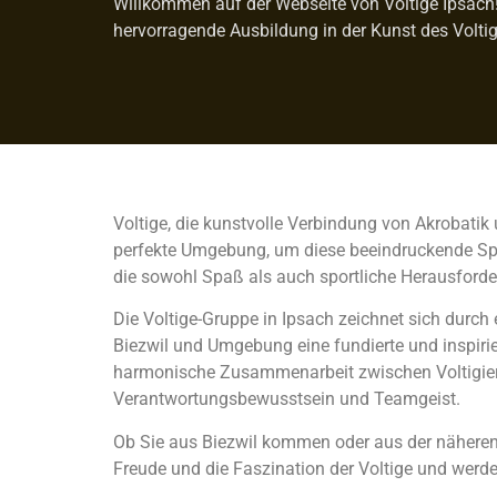
Willkommen auf der Webseite von Voltige Ipsach! W
hervorragende Ausbildung in der Kunst des Voltig
Voltige, die kunstvolle Verbindung von Akrobatik 
perfekte Umgebung, um diese beeindruckende Sport
die sowohl Spaß als auch sportliche Herausforde
Die Voltige-Gruppe in Ipsach zeichnet sich durch
Biezwil und Umgebung eine fundierte und inspirie
harmonische Zusammenarbeit zwischen Voltigiere
Verantwortungsbewusstsein und Teamgeist.
Ob Sie aus Biezwil kommen oder aus der näheren R
Freude und die Faszination der Voltige und werde