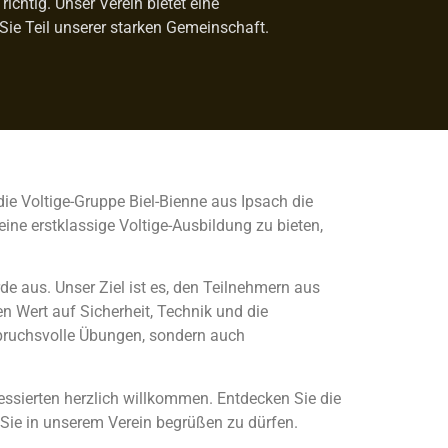
ichtig. Unser Verein bietet eine
Sie Teil unserer starken Gemeinschaft.
die Voltige-Gruppe Biel-Bienne aus Ipsach die
ine erstklassige Voltige-Ausbildung zu bieten,
de aus. Unser Ziel ist es, den Teilnehmern aus
n Wert auf Sicherheit, Technik und die
spruchsvolle Übungen, sondern auch
ressierten herzlich willkommen. Entdecken Sie die
 Sie in unserem Verein begrüßen zu dürfen.