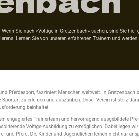
Wenn Sie nach «Voltige in Gretzenbach» suchen, sind Sie hier ge
ierens. Lernen Sie von unseren erfahrenen Trainern und werden 
und Pferdesport, fasziniert Menschen weltweit. In Gretzenbach b
portart zu erlernen und auszuüben. Unser Verein ist stolz darau
usforderung beinhaltet.
 ein engagiertes Trainerteam und hervorragend ausgebildete Pfer
pirierende Voltige-Ausbildung zu ermöglichen. Dabei legen wir 
r und Pferd. Die Kinder und Jugendlichen lernen nicht nur an