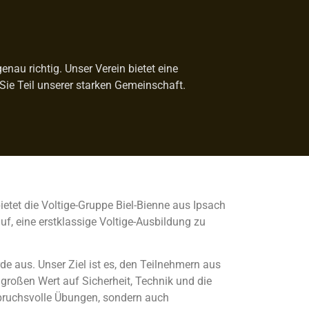
nau richtig. Unser Verein bietet eine
Sie Teil unserer starken Gemeinschaft.
ietet die Voltige-Gruppe Biel-Bienne aus Ipsach
f, eine erstklassige Voltige-Ausbildung zu
de aus. Unser Ziel ist es, den Teilnehmern aus
großen Wert auf Sicherheit, Technik und die
spruchsvolle Übungen, sondern auch