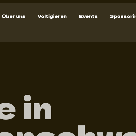
Über uns
Voltigieren
Events
Sponsori
e in
genschw