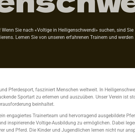
Wenn Sie nach «Voltige in Heiligenschwendi» suchen, sind Sie hi
ierens. Lernen Sie von unseren erfahrenen Trainern und werden 
und Pferdesport, fasziniert Menschen weltweit. In Heiligenschwe
kende Sportart zu erlernen und auszuüben. Unser Verein ist stol
erausforderung beinhaltet.
 ein engagiertes Trainerteam und hervorragend ausgebildete Pfer
d inspirierende Voltige-Ausbildung zu ermöglichen. Dabei legen
r und Pferd. Die Kinder und Jugendlichen lernen nicht nur an