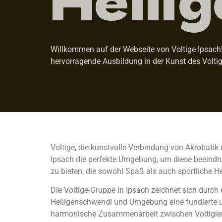
Willkommen auf der Webseite von Voltige Ipsach! 
hervorragende Ausbildung in der Kunst des Voltig
Voltige, die kunstvolle Verbindung von Akrobatik 
Ipsach die perfekte Umgebung, um diese beeindruc
zu bieten, die sowohl Spaß als auch sportliche H
Die Voltige-Gruppe in Ipsach zeichnet sich durch
Heiligenschwendi und Umgebung eine fundierte un
harmonische Zusammenarbeit zwischen Voltigiere