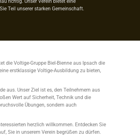
u richtig. Unser Verein bietet eine
Sie Teil unserer starken Gemeinschaft.
tet die Voltige-Gruppe Biel-Bienne aus Ipsach die
ine erstklassige Voltige-Ausbildung zu bieten,
de aus. Unser Ziel ist es, den Teilnehmern aus
oßen Wert auf Sicherheit, Technik und die
spruchsvolle Übungen, sondern auch
nteressierten herzlich willkommen. Entdecken Sie
auf, Sie in unserem Verein begrüßen zu dürfen.