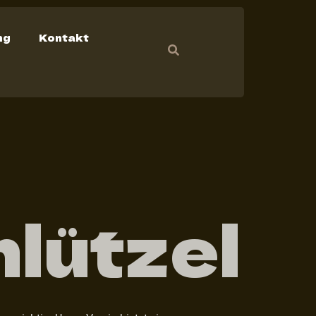
ng
Kontakt
nlützel