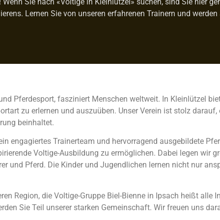
enn Sie nach «Voltige in Kleinlützel» suchen, sind Sie hier gena
ierens. Lernen Sie von unseren erfahrenen Trainern und werden 
und Pferdesport, fasziniert Menschen weltweit. In Kleinlützel bie
art zu erlernen und auszuüben. Unser Verein ist stolz darauf, e
rung beinhaltet.
 ein engagiertes Trainerteam und hervorragend ausgebildete Pfer
irierende Voltige-Ausbildung zu ermöglichen. Dabei legen wir gr
r und Pferd. Die Kinder und Jugendlichen lernen nicht nur an
en Region, die Voltige-Gruppe Biel-Bienne in Ipsach heißt alle I
erden Sie Teil unserer starken Gemeinschaft. Wir freuen uns dar