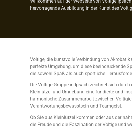
Willkommen auf der Webseite von Voltige Ipsach! W
hervorragende Ausbildung in der Kunst des Voltig
Voltige, die kunstvolle Verbindung von Akrobatik 
perfekte Umgebung, um diese beeindruckende Sport
die sowohl Spaß als auch sportliche Herausforde
Die Voltige-Gruppe in Ipsach zeichnet sich durch
Kleinlützel und Umgebung eine fundierte und insp
harmonische Zusammenarbeit zwischen Voltigiere
Verantwortungsbewusstsein und Teamgeist.
Ob Sie aus Kleinlützel kommen oder aus der näher
die Freude und die Faszination der Voltige und w