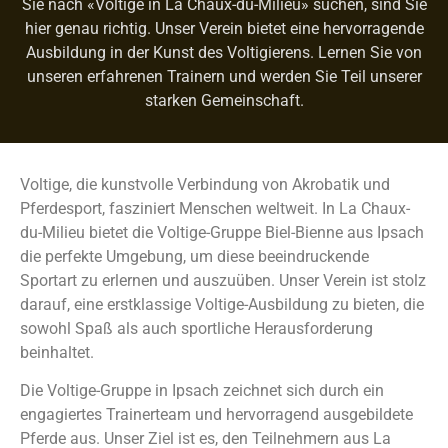
Sie nach «Voltige in La Chaux-du-Milieu» suchen, sind Sie
hier genau richtig. Unser Verein bietet eine hervorragende
Ausbildung in der Kunst des Voltigierens. Lernen Sie von
unseren erfahrenen Trainern und werden Sie Teil unserer
starken Gemeinschaft.
Voltige, die kunstvolle Verbindung von Akrobatik und
Pferdesport, fasziniert Menschen weltweit. In La Chaux-
du-Milieu bietet die Voltige-Gruppe Biel-Bienne aus Ipsach
die perfekte Umgebung, um diese beeindruckende
Sportart zu erlernen und auszuüben. Unser Verein ist stolz
darauf, eine erstklassige Voltige-Ausbildung zu bieten, die
sowohl Spaß als auch sportliche Herausforderung
beinhaltet.
Die Voltige-Gruppe in Ipsach zeichnet sich durch ein
engagiertes Trainerteam und hervorragend ausgebildete
Pferde aus. Unser Ziel ist es, den Teilnehmern aus La