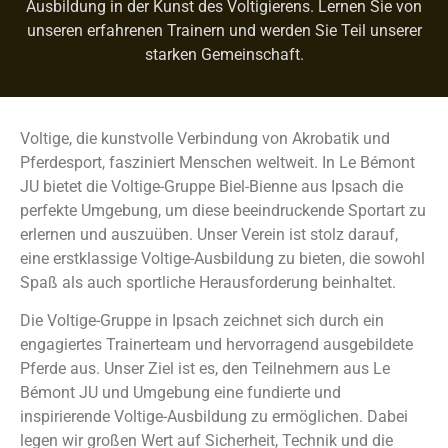
Ausbildung in der Kunst des Voltigierens. Lernen Sie von
unseren erfahrenen Trainern und werden Sie Teil unserer
starken Gemeinschaft.
Voltige, die kunstvolle Verbindung von Akrobatik und
Pferdesport, fasziniert Menschen weltweit. In Le Bémont
JU bietet die Voltige-Gruppe Biel-Bienne aus Ipsach die
perfekte Umgebung, um diese beeindruckende Sportart zu
erlernen und auszuüben. Unser Verein ist stolz darauf,
eine erstklassige Voltige-Ausbildung zu bieten, die sowohl
Spaß als auch sportliche Herausforderung beinhaltet.
Die Voltige-Gruppe in Ipsach zeichnet sich durch ein
engagiertes Trainerteam und hervorragend ausgebildete
Pferde aus. Unser Ziel ist es, den Teilnehmern aus Le
Bémont JU und Umgebung eine fundierte und
inspirierende Voltige-Ausbildung zu ermöglichen. Dabei
legen wir großen Wert auf Sicherheit, Technik und die