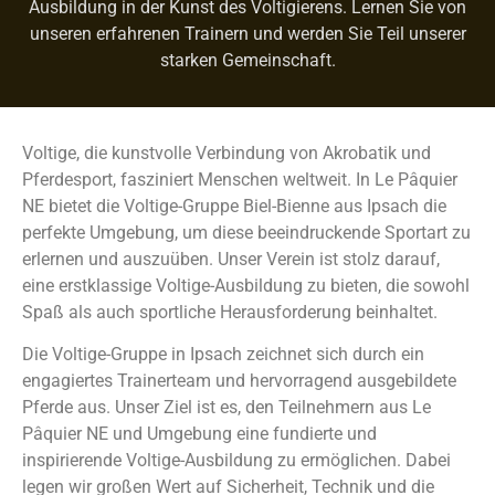
Ausbildung in der Kunst des Voltigierens. Lernen Sie von
unseren erfahrenen Trainern und werden Sie Teil unserer
starken Gemeinschaft.
Voltige, die kunstvolle Verbindung von Akrobatik und
Pferdesport, fasziniert Menschen weltweit. In Le Pâquier
NE bietet die Voltige-Gruppe Biel-Bienne aus Ipsach die
perfekte Umgebung, um diese beeindruckende Sportart zu
erlernen und auszuüben. Unser Verein ist stolz darauf,
eine erstklassige Voltige-Ausbildung zu bieten, die sowohl
Spaß als auch sportliche Herausforderung beinhaltet.
Die Voltige-Gruppe in Ipsach zeichnet sich durch ein
engagiertes Trainerteam und hervorragend ausgebildete
Pferde aus. Unser Ziel ist es, den Teilnehmern aus Le
Pâquier NE und Umgebung eine fundierte und
inspirierende Voltige-Ausbildung zu ermöglichen. Dabei
legen wir großen Wert auf Sicherheit, Technik und die