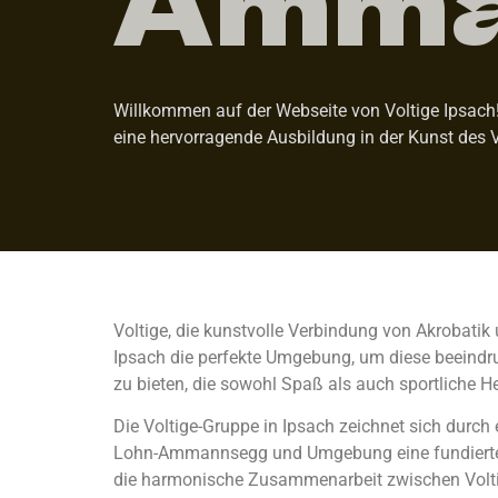
Willkommen auf der Webseite von Voltige Ipsach!
eine hervorragende Ausbildung in der Kunst des V
Voltige, die kunstvolle Verbindung von Akrobatik
Ipsach die perfekte Umgebung, um diese beeindruc
zu bieten, die sowohl Spaß als auch sportliche H
Die Voltige-Gruppe in Ipsach zeichnet sich durch
Lohn-Ammannsegg und Umgebung eine fundierte un
die harmonische Zusammenarbeit zwischen Voltig