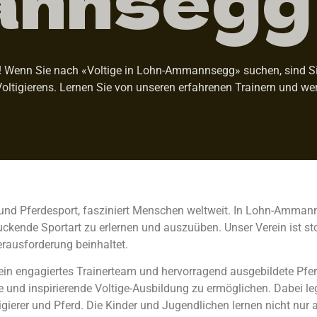
 Wenn Sie nach «Voltige in Lohn-Ammannsegg» suchen, sind Sie h
oltigierens. Lernen Sie von unseren erfahrenen Trainern und we
 und Pferdesport, fasziniert Menschen weltweit. In Lohn-Ammann
kende Sportart zu erlernen und auszuüben. Unser Verein ist stol
erausforderung beinhaltet.
 ein engagiertes Trainerteam und hervorragend ausgebildete Pfer
d inspirierende Voltige-Ausbildung zu ermöglichen. Dabei lege
ierer und Pferd. Die Kinder und Jugendlichen lernen nicht nur