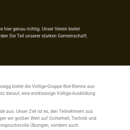
ier genau richtig. Unser Verein bietet
rden Sie Teil unserer starken Gemeinschaft.
segg bietet die Voltige-Gruppe Biel-Bienne aus
z darauf, eine erstklassige Voltige-Ausbildung
de aus. Unser Ziel ist es, den Teilnehmern aus
n wir großen Wert auf Sicherheit, Technik und
 anspruchsvolle Übungen, sondern auch