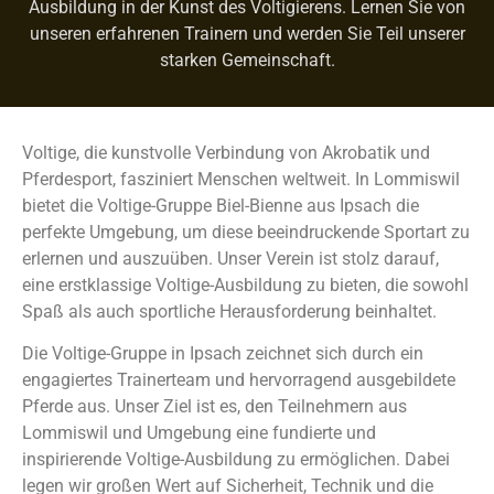
Ausbildung in der Kunst des Voltigierens. Lernen Sie von
unseren erfahrenen Trainern und werden Sie Teil unserer
starken Gemeinschaft.
Voltige, die kunstvolle Verbindung von Akrobatik und
Pferdesport, fasziniert Menschen weltweit. In Lommiswil
bietet die Voltige-Gruppe Biel-Bienne aus Ipsach die
perfekte Umgebung, um diese beeindruckende Sportart zu
erlernen und auszuüben. Unser Verein ist stolz darauf,
eine erstklassige Voltige-Ausbildung zu bieten, die sowohl
Spaß als auch sportliche Herausforderung beinhaltet.
Die Voltige-Gruppe in Ipsach zeichnet sich durch ein
engagiertes Trainerteam und hervorragend ausgebildete
Pferde aus. Unser Ziel ist es, den Teilnehmern aus
Lommiswil und Umgebung eine fundierte und
inspirierende Voltige-Ausbildung zu ermöglichen. Dabei
legen wir großen Wert auf Sicherheit, Technik und die