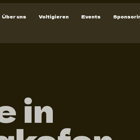
Über uns
Voltigieren
Events
Sponsori
e in
gkofen