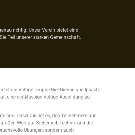
nau richtig. Unser Verein bietet eine
Sie Teil unserer starken Gemeinschaft.
ietet die Voltige-Gruppe Biel-Bienne aus Ipsach
f, eine erstklassige Voltige-Ausbildung zu
de aus. Unser Ziel ist es, den Teilnehmern aus
großen Wert auf Sicherheit, Technik und die
spruchsvolle Übungen, sondern auch