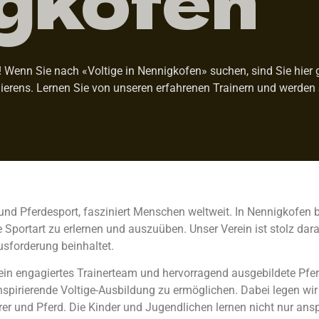
Wenn Sie nach «Voltige in Nennigkofen» suchen, sind Sie hier ge
ierens. Lernen Sie von unseren erfahrenen Trainern und werden 
und Pferdesport, fasziniert Menschen weltweit. In Nennigkofen b
portart zu erlernen und auszuüben. Unser Verein ist stolz darau
usforderung beinhaltet.
 ein engagiertes Trainerteam und hervorragend ausgebildete Pfer
pirierende Voltige-Ausbildung zu ermöglichen. Dabei legen wir 
r und Pferd. Die Kinder und Jugendlichen lernen nicht nur an