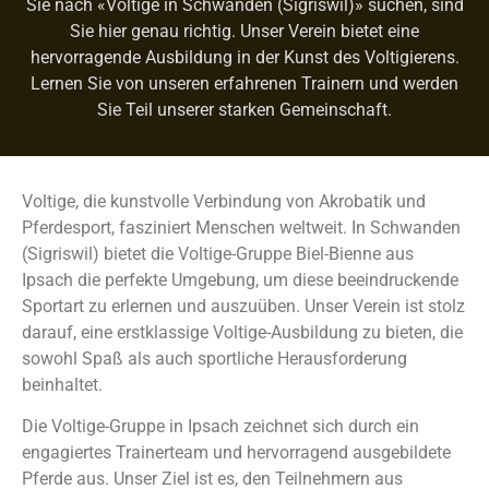
Sie nach «Voltige in Schwanden (Sigriswil)» suchen, sind
Sie hier genau richtig. Unser Verein bietet eine
hervorragende Ausbildung in der Kunst des Voltigierens.
Lernen Sie von unseren erfahrenen Trainern und werden
Sie Teil unserer starken Gemeinschaft.
Voltige, die kunstvolle Verbindung von Akrobatik und
Pferdesport, fasziniert Menschen weltweit. In Schwanden
(Sigriswil) bietet die Voltige-Gruppe Biel-Bienne aus
Ipsach die perfekte Umgebung, um diese beeindruckende
Sportart zu erlernen und auszuüben. Unser Verein ist stolz
darauf, eine erstklassige Voltige-Ausbildung zu bieten, die
sowohl Spaß als auch sportliche Herausforderung
beinhaltet.
Die Voltige-Gruppe in Ipsach zeichnet sich durch ein
engagiertes Trainerteam und hervorragend ausgebildete
Pferde aus. Unser Ziel ist es, den Teilnehmern aus