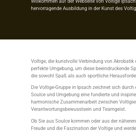
Willkommen auf der Webseite von Voltige Ipsach! 
hervorragende Ausbildung in der Kunst des Voltig
Voltige, die kunstvolle Verbindung von Akrobatik 
perfekte Umgebung, um diese beeindruckende Sport
die sowohl Spaß als auch sportliche Herausforde
Die Voltige-Gruppe in Ipsach zeichnet sich durch
Soulce und Umgebung eine fundierte und inspirie
harmonische Zusammenarbeit zwischen Voltigiere
Verantwortungsbewusstsein und Teamgeist.
Ob Sie aus Soulce kommen oder aus der näheren Re
Freude und die Faszination der Voltige und werde