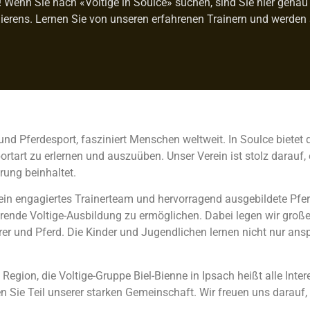
Wenn Sie nach «Voltige in Soulce» suchen, sind Sie hier genau ri
ierens. Lernen Sie von unseren erfahrenen Trainern und werden 
und Pferdesport, fasziniert Menschen weltweit. In Soulce bietet 
art zu erlernen und auszuüben. Unser Verein ist stolz darauf, e
rung beinhaltet.
 ein engagiertes Trainerteam und hervorragend ausgebildete Pfer
rende Voltige-Ausbildung zu ermöglichen. Dabei legen wir großen
r und Pferd. Die Kinder und Jugendlichen lernen nicht nur an
gion, die Voltige-Gruppe Biel-Bienne in Ipsach heißt alle Inter
n Sie Teil unserer starken Gemeinschaft. Wir freuen uns darauf,