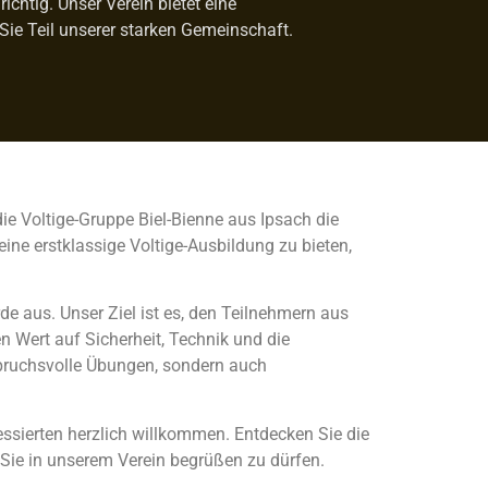
chtig. Unser Verein bietet eine
Sie Teil unserer starken Gemeinschaft.
die Voltige-Gruppe Biel-Bienne aus Ipsach die
ine erstklassige Voltige-Ausbildung zu bieten,
de aus. Unser Ziel ist es, den Teilnehmern aus
 Wert auf Sicherheit, Technik und die
spruchsvolle Übungen, sondern auch
essierten herzlich willkommen. Entdecken Sie die
 Sie in unserem Verein begrüßen zu dürfen.