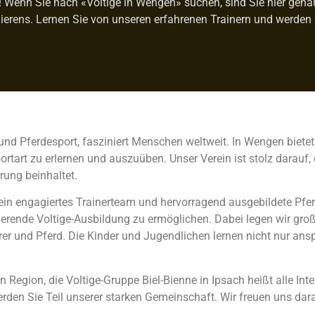
Wenn Sie nach «Voltige in Wengen» suchen, sind Sie hier genau r
ierens. Lernen Sie von unseren erfahrenen Trainern und werden 
und Pferdesport, fasziniert Menschen weltweit. In Wengen bietet
art zu erlernen und auszuüben. Unser Verein ist stolz darauf, e
rung beinhaltet.
 ein engagiertes Trainerteam und hervorragend ausgebildete Pfer
rende Voltige-Ausbildung zu ermöglichen. Dabei legen wir große
r und Pferd. Die Kinder und Jugendlichen lernen nicht nur an
gion, die Voltige-Gruppe Biel-Bienne in Ipsach heißt alle Inte
erden Sie Teil unserer starken Gemeinschaft. Wir freuen uns dar