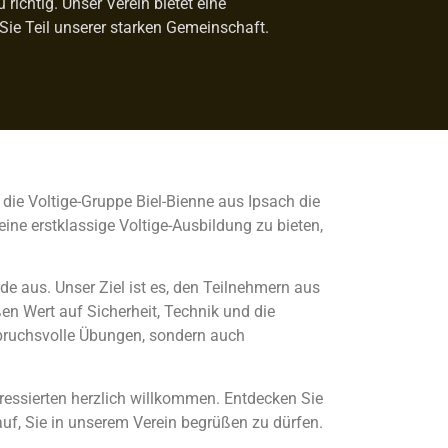
ichtig. Unser Verein bietet eine
Sie Teil unserer starken Gemeinschaft.
 die Voltige-Gruppe Biel-Bienne aus Ipsach die
ine erstklassige Voltige-Ausbildung zu bieten,
de aus. Unser Ziel ist es, den Teilnehmern aus
n Wert auf Sicherheit, Technik und die
spruchsvolle Übungen, sondern auch
ressierten herzlich willkommen. Entdecken Sie
auf, Sie in unserem Verein begrüßen zu dürfen.