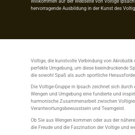
Willkommen auf der Webseite von Voltige Ipsach! 
hervorragende Ausbildung in der Kunst des Voltig
Voltige, die kunstvolle Verbindung von Akrobatik 
perfekte Umgebung, um diese beeindruckende Sport
die sowohl Spaß als auch sportliche Herausforde
Die Voltige-Gruppe in Ipsach zeichnet sich durch
Wengen und Umgebung eine fundierte und inspirie
harmonische Zusammenarbeit zwischen Voltigiere
Verantwortungsbewusstsein und Teamgeist.
Ob Sie aus Wengen kommen oder aus der näheren Re
die Freude und die Faszination der Voltige und w