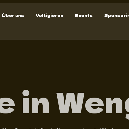
Über uns
Voltigieren
Events
Sponsori
ge in We