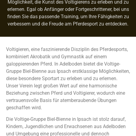
Möglichkeit, die Kunst des Voltigierens zu erleben und zu
erlernen. Egal ob Anfänger oder Fortgeschrittener, bei uns
finden Sie das passende Training, um Ihre Fähigkeiten zu
verbessern und die Freude am Pferdesport zu entdecken.
Voltigieren, eine faszinierende Disziplin des Pferdesports,
kombiniert Akrobatik und Gymnastik auf einem
galoppierenden Pferd. In Adelboden bietet die Voltige-
Gruppe Biel-Bienne aus Ipsach erstklassige Möglichkeiten,
diese besondere Sportart zu erleben und zu erlernen.
Unser Verein legt großen Wert auf eine harmonische
Beziehung zwischen Pferd und Voltigierer, wodurch eine
vertrauensvolle Basis für atemberaubende Übungen
geschaffen wird.
Die Voltige-Gruppe Biel-Bienne in Ipsach ist stolz darauf,
Kindern, Jugendlichen und Erwachsenen aus Adelboden
und Umgebung eine professionelle und dennoch