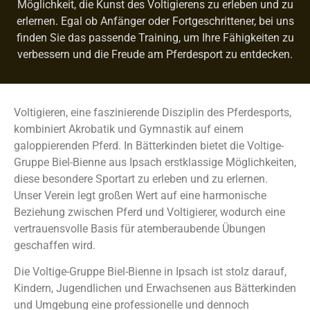
Möglichkeit, die Kunst des Voltigierens zu erleben und zu
erlernen. Egal ob Anfänger oder Fortgeschrittener, bei uns
finden Sie das passende Training, um Ihre Fähigkeiten zu
verbessern und die Freude am Pferdesport zu entdecken.
Voltigieren, eine faszinierende Disziplin des Pferdesports,
kombiniert Akrobatik und Gymnastik auf einem
galoppierenden Pferd. In Bätterkinden bietet die Voltige-
Gruppe Biel-Bienne aus Ipsach erstklassige Möglichkeiten,
diese besondere Sportart zu erleben und zu erlernen.
Unser Verein legt großen Wert auf eine harmonische
Beziehung zwischen Pferd und Voltigierer, wodurch eine
vertrauensvolle Basis für atemberaubende Übungen
geschaffen wird.
Die Voltige-Gruppe Biel-Bienne in Ipsach ist stolz darauf,
Kindern, Jugendlichen und Erwachsenen aus Bätterkinden
und Umgebung eine professionelle und dennoch