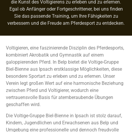
die Kunst des Voltigierens zu erleben und zu erlernen.
Egal ob Anfänger oder Fortgeschrittener, bei uns finden
Sie das passende Training, um Ihre Fähigkeiten zu
verbessern und die Freude am Pferdesport zu entdecken.
Voltigieren, eine faszinierende Disziplin des Pferdesports,
kombiniert Akrobatik und Gymnastik auf einem
galoppierenden Pferd. In Belp bietet die Voltige-Gruppe
Biel-Bienne aus Ipsach erstklassige Möglichkeiten, diese
besondere Sportart zu erleben und zu erlernen. Unser
Verein legt großen Wert auf eine harmonische Beziehung
zwischen Pferd und Voltigierer, wodurch eine
vertrauensvolle Basis für atemberaubende Übungen
geschaffen wird.
Die Voltige-Gruppe Biel-Bienne in Ipsach ist stolz darauf,
Kindern, Jugendlichen und Erwachsenen aus Belp und
Umgebung eine professionelle und dennoch freudvolle