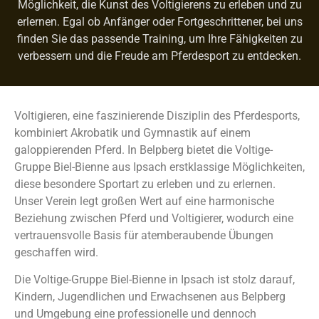
Möglichkeit, die Kunst des Voltigierens zu erleben und zu
erlernen. Egal ob Anfänger oder Fortgeschrittener, bei uns
finden Sie das passende Training, um Ihre Fähigkeiten zu
verbessern und die Freude am Pferdesport zu entdecken.
Voltigieren, eine faszinierende Disziplin des Pferdesports,
kombiniert Akrobatik und Gymnastik auf einem
galoppierenden Pferd. In Belpberg bietet die Voltige-
Gruppe Biel-Bienne aus Ipsach erstklassige Möglichkeiten,
diese besondere Sportart zu erleben und zu erlernen.
Unser Verein legt großen Wert auf eine harmonische
Beziehung zwischen Pferd und Voltigierer, wodurch eine
vertrauensvolle Basis für atemberaubende Übungen
geschaffen wird.
Die Voltige-Gruppe Biel-Bienne in Ipsach ist stolz darauf,
Kindern, Jugendlichen und Erwachsenen aus Belpberg
und Umgebung eine professionelle und dennoch